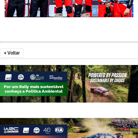
parceiros e organizações na UE e em países terceiros.
O ACP garantirá que as transferências internacionais de
dados pessoais serão realizadas apenas com o seu
consentimento e quando tal se afigure estritamente
necessário no contexto dos serviços a prestar.
«
Voltar
Realçamos que o bloqueio de certo tipo de Cookies e
tecnologias similares pode ter impacto na sua
experiência de navegação no Website e nos serviços
disponibilizados.
Consulte a política de cookies do site.