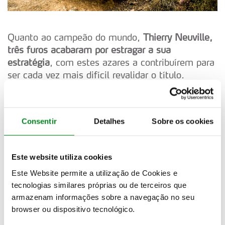
Quanto ao campeão do mundo,
Thierry Neuville,
três furos acabaram por estragar a sua
estratégia
, com estes azares a contribuírem para
ser cada vez mais difícil revalidar o título.
Também
Kalle Rovanpera anda longe dos seus
andamentos normais
, com resultados abaixo do
esperado. O que não deixa de ser estranho,
Consentir
Detalhes
Sobre os cookies
repartindo as causas entre o comportamento do
carro e a pré-disposição do piloto. Entre os
WRC2, Oliver Solberg mais parecia estar a
Este website utiliza cookies
conduzir um carro da categoria RC1, colocando o
Este Website permite a utilização de Cookies e
Toyota GR Yaris Rally2 no 6º lugar da geral,
tecnologias similares próprias ou de terceiros que
dominando por completo a categoria.
armazenam informações sobre a navegação no seu
browser ou dispositivo tecnológico.
Agora está tudo um pouco mais equilibrado,
antes do
Rali da Estónia, entre 17 e 20 de julho
,