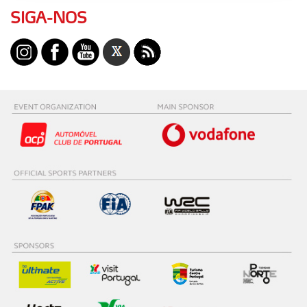
Adicionalmente partilhamos informação, relativa à sua
SIGA-NOS
utilização do nosso site de publicidade e de análise, com
parceiros e organizações na UE e em países terceiros.
O ACP garantirá que as transferências internacionais de
dados pessoais serão realizadas apenas com o seu
consentimento e quando tal se afigure estritamente
necessário no contexto dos serviços a prestar.
Realçamos que o bloqueio de certo tipo de Cookies e
tecnologias similares pode ter impacto na sua
experiência de navegação no Website e nos serviços
disponibilizados.
Consulte a política de cookies do site.