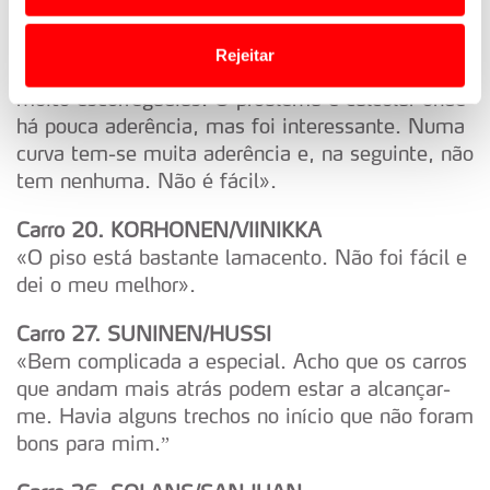
o acesso a informações durante a navegação no
Carro 6. SORDO/CARRERA
Website.
Rejeitar
«O troço foi bom, mas algumas curvas estavam
Usamos cookies para melhorar a sua experiência digital,
muito escorregadias. O problema é calcular onde
personalizar conteúdos e anúncios, para lhe proporcionar
há pouca aderência, mas foi interessante. Numa
funcionalidades de redes sociais, bem como para
curva tem-se muita aderência e, na seguinte, não
analisar dados de navegação no nosso website.
tem nenhuma. Não é fácil».
Adicionalmente partilhamos informação, relativa à sua
Carro 20. KORHONEN/VIINIKKA
utilização do nosso site de publicidade e de análise, com
«O piso está bastante lamacento. Não foi fácil e
parceiros e organizações na UE e em países terceiros.
dei o meu melhor».
Carro 27. SUNINEN/HUSSI
O ACP garantirá que as transferências internacionais de
dados pessoais serão realizadas apenas com o seu
«Bem complicada a especial. Acho que os carros
consentimento e quando tal se afigure estritamente
que andam mais atrás podem estar a alcançar-
necessário no contexto dos serviços a prestar.
me. Havia alguns trechos no início que não foram
bons para mim.”
Realçamos que o bloqueio de certo tipo de Cookies e
tecnologias similares pode ter impacto na sua