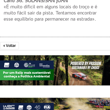
Carro 36. SOLANS/SAN JUAN
experiência de navegação no Website e nos serviços
«É muito difícil em alguns locais do troço e é
disponibilizados.
muito fácil sair da pista. Tentamos encontrar
esse equilíbrio para permanecer na estrada».
Consulte a política de cookies do site.
«
Voltar