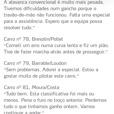
analisar dados de navegação no nosso website.
A alavanca convencional é muito mais pesada.
Tivemos dificuldades num gancho porque o
Adicionalmente partilhamos informação, relativa à sua
travão-de-mão não funcionou. Falta uma especial
utilização do nosso site de publicidade e de análise, com
para a assistência. Espero que a equipa possa
parceiros e organizações na UE e em países terceiros.
resolver tudo.”
O ACP garantirá que as transferências internacionais de
Carro nº 78, Bresolin/Pollet
dados pessoais serão realizadas apenas com o seu
“Cometi um erro numa curva lenta e fiz um pião.
consentimento e quando tal se afigure estritamente
Tive de fazer marcha-atrás antes de prosseguir.”
necessário no contexto dos serviços a prestar.
Carro nº 79, Barrable/Loudon
Realçamos que o bloqueio de certo tipo de Cookies e
“Sem problemas. Adorei a especial. Estou a
tecnologias similares pode ter impacto na sua
gostar muito de pilotar este carro.”
experiência de navegação no Website e nos serviços
disponibilizados.
Carro nº 81, Moura/Costa
“Tudo bem. Esta classificativa foi mais ou
Consulte a política de cookies do site.
menos. Pena o furo no troço anterior. Perdemos
tudo o que tínhamos ganho ontem. Vamos
continuar a andar.”