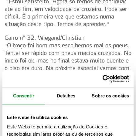
“Estou satisfeito. Agora só temos de continuar
até ao fim, em velocidade de cruzeiro. Pode ser
difícil. É a primeira vez que estamos numa
situação deste tipo. Temos de aprender.”
Carro nº 32, Wiegand/Christian
“O troço foi bom mas escolhemos mal os pneus.
Tentei ser rápido com pneus macios cruzados. No
início foi ok, mas no final estava muito quente e
o piso era duro. Na próxima especial vamos com
pneus duros. Vamos tentar garantir pontos para o
campeonato.”
Consentir
Detalhes
Sobre os cookies
Carro nº 48, Al-Kuwari/Duffy
“Esta especial foi muito melhor para mim do que
a anterior, mais parecida com Chipre, muito
Este website utiliza cookies
traiçoeira e sem nos podermos divertir. Aqui fui
mais rápido, a deslizar na estrada e a poder
Este Website permite a utilização de Cookies e
pilotar.”
tecnologias similares próprias ou de terceiros que