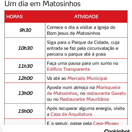
Um dia em Matosinhos
HORAS
ATIVIDADE
Comece o dia a visitar a Igreja do
9h30
Bom Jesus de Matosinhos
Siga para o Parque da Cidade, cuja
10h30
entrada se faz pela circunvalação e
percorra o parque até à praia
Faça uma pausa para um sumo no
11h30
Edifício Transparente
12h00
Vá até ao
Mercado Municipal
Aposte num almoço na
Marisqueira
13h00
de Matosinhos
, no
restaurante Gaveto
ou no
Restaurante Mauritânia
Após recuperar alguma energia, visite
15h00
a
Casa da Arquitetura
E a seguir, passe pela
Casa-Museu
15h30
Abel Salazar
. Se, por acaso, tiver