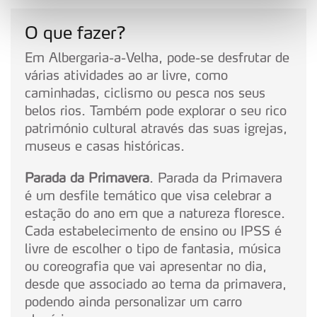
personalizar conteúdos e anúncios, para lhe proporcionar
funcionalidades de redes sociais, bem como para
O que fazer?
analisar dados de navegação no nosso website.
Em Albergaria-a-Velha, pode-se desfrutar de
várias atividades ao ar livre, como
Adicionalmente partilhamos informação, relativa à sua
utilização do nosso site de publicidade e de análise, com
caminhadas, ciclismo ou pesca nos seus
parceiros e organizações na UE e em países terceiros.
belos rios. Também pode explorar o seu rico
património cultural através das suas igrejas,
O ACP garantirá que as transferências internacionais de
museus e casas históricas.
dados pessoais serão realizadas apenas com o seu
consentimento e quando tal se afigure estritamente
Parada da Primavera
. Parada da Primavera
necessário no contexto dos serviços a prestar.
é um desfile temático que visa celebrar a
estação do ano em que a natureza floresce.
Realçamos que o bloqueio de certo tipo de Cookies e
Cada estabelecimento de ensino ou IPSS é
tecnologias similares pode ter impacto na sua
livre de escolher o tipo de fantasia, música
experiência de navegação no Website e nos serviços
ou coreografia que vai apresentar no dia,
disponibilizados.
desde que associado ao tema da primavera,
podendo ainda personalizar um carro
Consulte a política de cookies do site.