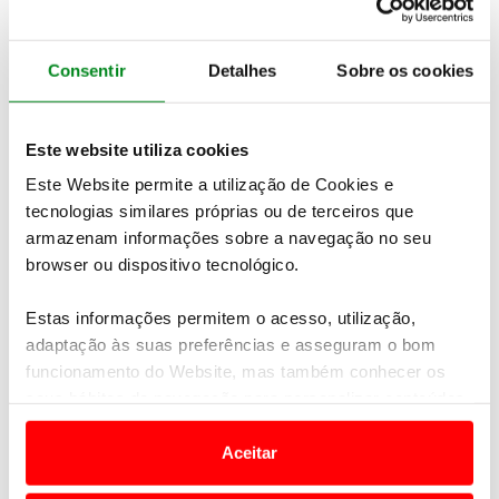
Consentir
Detalhes
Sobre os cookies
Este website utiliza cookies
Este Website permite a utilização de Cookies e
tecnologias similares próprias ou de terceiros que
armazenam informações sobre a navegação no seu
browser ou dispositivo tecnológico.
BRUNO MAGALHÃES: “QUERO SER O
MELHOR PORTUGUÊS”
Estas informações permitem o acesso, utilização,
10 abril 2013
adaptação às suas preferências e asseguram o bom
funcionamento do Website, mas também conhecer os
seus hábitos de navegação para personalizar conteúdos
e anúncios de modo a promover produtos e/ou serviços.
Aceitar
Em alguns casos, a utilização destas tecnologias