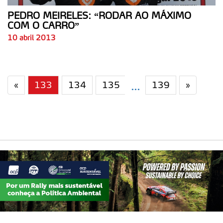
Realçamos que o bloqueio de certo tipo de Cookies e
PEDRO MEIRELES: “RODAR AO MÁXIMO
tecnologias similares pode ter impacto na sua
COM O CARRO”
experiência de navegação no Website e nos serviços
10 abril 2013
disponibilizados.
Consulte a política de cookies do site.
«
133
134
135
139
»
...