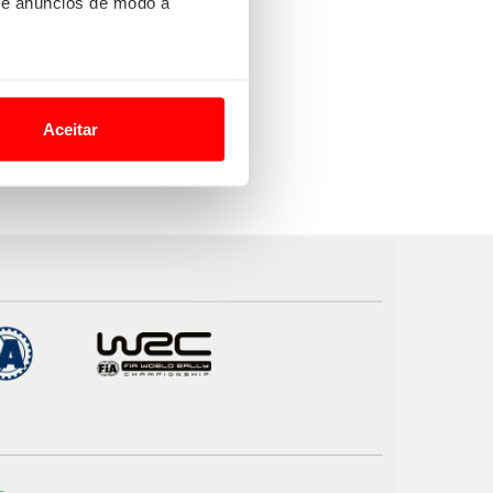
 e anúncios de modo a
o nesses termos e a todo o
site.
Aceitar
 para lhe proporcionar
site.
e e de análise, com parceiros
apenas com o seu
estar.
 na sua experiência de