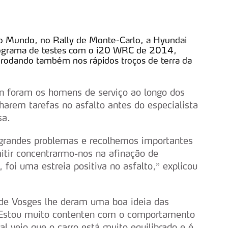
o Mundo, no Rally de Monte-Carlo, a Hyundai
programa de testes com o i20 WRC de 2014,
 rodando também nos rápidos troços de terra da
en foram os homens de serviço ao longo dos
harem tarefas no asfalto antes do especialista
sa.
randes problemas e recolhemos importantes
itir concentrarmo-nos na afinação de
foi uma estreia positiva no asfalto,” explicou
o de Vosges lhe deram uma boa ideia das
 “Estou muito contenten com o comportamento
al vejo que o carro está muito equilibrado e é