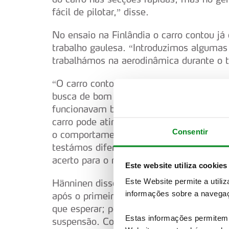
fácil de pilotar,” disse.
No ensaio na Finlândia o carro contou j
trabalho gaulesa. “Introduzimos algumas 
trabalhámos na aerodinâmica durante o t
“O carro contou com novo pacote aerodi
busca de bom equilíbrio. Queríamos verif
funcionavam bem a alta velocidade, bem
carro pode atingir uma aceleração extrem
Consentir
o comportamento do carro e de todos o
testámos diferentes soluções de suspens
acerto para o rali do próximo ano.”
Este website utiliza cookies
Este Website permite a utili
Hänninen disse estar “positivamente s
informações sobre a navegaç
após o primeiro contacto. “Quando se vai
que esperar; por vezes pode ser muito du
Estas informações permitem 
suspensão. Contudo, neste caso foi mesm