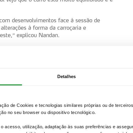
á com desenvolvimentos face à sessão de
alterações à forma da carroçaria e
este,” explicou Nandan.
nâmico e concentrámos o nosso esforço na
icar que todos os aspectos do carro
 como nos saltos, que são muito exigentes. O
a nesses saltos, pelo que é essencial estudar
Detalhes
s componentes quando aterra. Também
ão e diferencial para desenvolvermos o melhor
zação de Cookies e tecnologias similares próprias ou de tercei
urpreendido” com o comportamento do i20 WRC
ão no seu browser ou dispositivo tecnológico.
 à Finlândia pela primeira vez nunca se sabe o
ro e pode ser necessário muito trabalho na
o acesso, utilização, adaptação às suas preferências e asseg
o fácil desde o primeiro dia e conseguimos