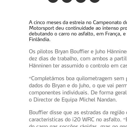
A cinco meses da estreia no Campeonato d
Motorsport deu continuidade ao intenso 
debutando o carro no asfalto, em França, e
Finlândia.
Os pilotos Bryan Bouffier e Juho Hännin
dez dias de trabalho, com ambos a partil
Hänninen ter assumido o controlo em ca
“Completámos boa quilometragem sem g
dados do Bryan e do Juho, o que vai perm
componentes individuais. De forma geral, 
o Director de Equipa Michel Nandan.
Bouffier disse que as estradas da regiã
características do i20 WRC no asfalto.
do carro nas secções rápidas, mas no ger