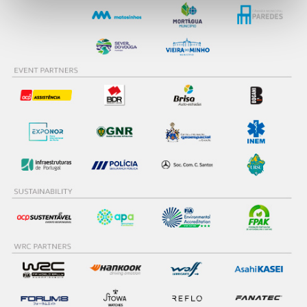
personalizar conteúdos e anúncios, para lhe proporcionar
funcionalidades de redes sociais, bem como para
analisar dados de navegação no nosso website.
Adicionalmente partilhamos informação, relativa à sua
utilização do nosso site de publicidade e de análise, com
parceiros e organizações na UE e em países terceiros.
O ACP garantirá que as transferências internacionais de
dados pessoais serão realizadas apenas com o seu
consentimento e quando tal se afigure estritamente
necessário no contexto dos serviços a prestar.
Realçamos que o bloqueio de certo tipo de Cookies e
tecnologias similares pode ter impacto na sua
experiência de navegação no Website e nos serviços
disponibilizados.
Consulte a política de cookies do site.