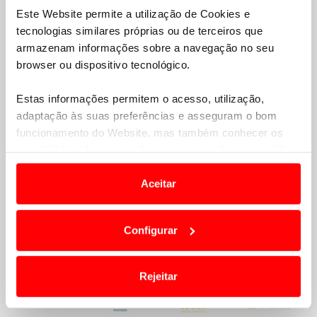
Este Website permite a utilização de Cookies e
tecnologias similares próprias ou de terceiros que
armazenam informações sobre a navegação no seu
browser ou dispositivo tecnológico.
Estas informações permitem o acesso, utilização,
adaptação às suas preferências e asseguram o bom
funcionamento do Website, mas também conhecer os
seus hábitos de navegação para personalizar conteúdos
e anúncios de modo a promover produtos e/ou serviços.
Aceitar
Em alguns casos, a utilização destas tecnologias
dependem do seu consentimento, definindo nesses
Configurar
termos e a todo o tempo as suas preferências e limitando
o acesso a informações durante a navegação no
Website.
Rejeitar
Usamos cookies para melhorar a sua experiência digital,