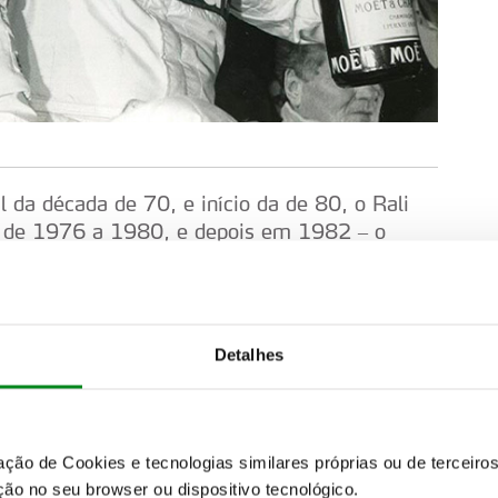
l da década de 70, e início da de 80, o Rali
 – de 1976 a 1980, e depois em 1982 – o
oram sem dúvida tempos de ouro para a
omentos que marcaram para sempre o Rally: a
a em 1978, que consagrou Alén como o grande
Röhrl em Arganil, numa depauperante batalha
Detalhes
ria de Alén após arrancar uma roda no troço da
Mouton, a única mulher a vencer o Rally de
orno das provas estava ao rubro, a paixão era
omensurável.
zação de Cookies e tecnologias similares próprias ou de tercei
ão no seu browser ou dispositivo tecnológico.