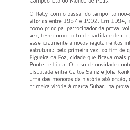
Campeonato do Mundo de Ralis.
navegação no Website e nos 
O Rally, com o passar do tempo, tornou-
Consulte a política de cookie
vitórias entre 1987 e 1992. Em 1994, a 
como principal patrocinador da prova, vo
vez, teve como porto de partida e de che
essencialmente a novos regulamentos int
estrutural: pela primeira vez, ao fim de
Figueira da Foz, cidade que ficava mais p
Ponte de Lima. O peso da novidade contr
disputada entre Carlos Sainz e Juha Ka
uma das menores da história até então, 
primeira vitória à marca Subaru na prova