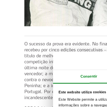
O sucesso da prova era evidente. No fina
recebeu por cinco edições consecutivas
título de melhor Rali do Mundo. Estes f
competição internacional, com vários m
última noite do Grande Prémio de Sintr
vencedor; a mítica passagem de Walter 
Consentir
contra o nevoeiro; a impressionante vitó
Peninha; e a icónica vitória de Michèle 
Portugal. Por esta altura, a emoção em t
Este website utiliza cookies
incandescente, e a vontade por mais inc
Este Website permite a utili
informações sobre a navegaç