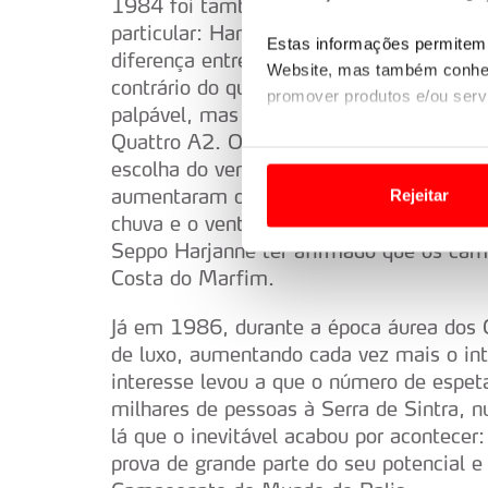
1984 foi também um ano exemplar, onde
particular: Hannu Mikkola e (novamente
Estas informações permitem 
diferença entre os dois homens, só se co
Website, mas também conhec
contrário do que tinha acontecido em edi
promover produtos e/ou serv
palpável, mas foi Mikkola quem conquisto
Quattro A2. O tempo começou a desempen
Em alguns casos, a utilizaç
escolha do vencedor. Condições climatéri
tempo as suas preferências 
aumentaram o nível de dificuldade do Ra
Rejeitar
chuva e o vento destruíram grande parte 
Usamos cookies para melhorar
Seppo Harjanne ter afirmado que os cam
funcionalidades de redes so
Costa do Marfim.
Adicionalmente partilhamos i
Já em 1986, durante a época áurea dos Gr
e organizações na UE e em p
de luxo, aumentando cada vez mais o inte
interesse levou a que o número de espet
O ACP garantirá que as tran
milhares de pessoas à Serra de Sintra,
consentimento e quando tal s
lá que o inevitável acabou por acontece
prova de grande parte do seu potencial e
Realçamos que o bloqueio de 