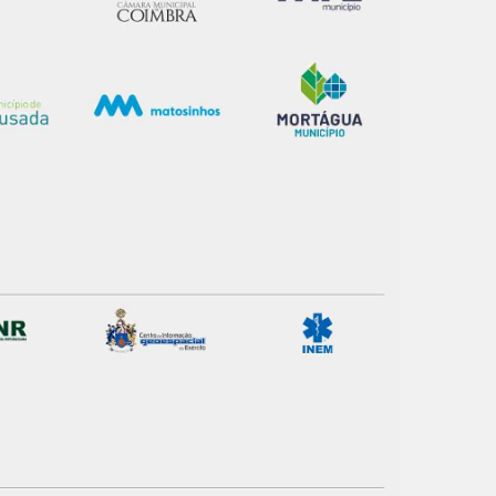
estar.
 na sua experiência de