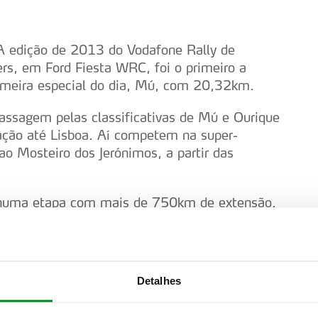
A edição de 2013 do Vodafone Rally de
ers, em Ford Fiesta WRC, foi o primeiro a
rimeira especial do dia, Mú, com 20,32km.
assagem pelas classificativas de Mú e Ourique
ação até Lisboa. Aí competem na super-
ao Mosteiro dos Jerónimos, a partir das
o numa etapa com mais de 750km de extensão.
 nublado e tudo indica que se manterá assim
Detalhes