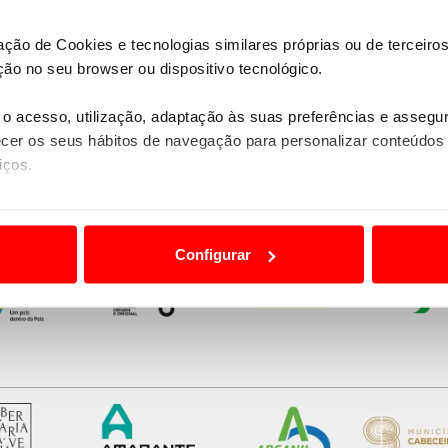
zação de Cookies e tecnologias similares próprias ou de tercei
ão no seu browser ou dispositivo tecnológico.
o acesso, utilização, adaptação às suas preferências e asseg
er os seus hábitos de navegação para personalizar conteúdos
iços.
ão destas tecnologias dependem do seu consentimento, definind
e limitando o acesso a informações durante a navegação no Web
Configurar
 a sua experiência digital, personalizar conteúdos e anúncios,
ciais, bem como para analisar dados de navegação no nosso web
nformação, relativa à sua utilização do nosso site de publicidad
aíses terceiros.
sferências internacionais de dados pessoais serão realizadas 