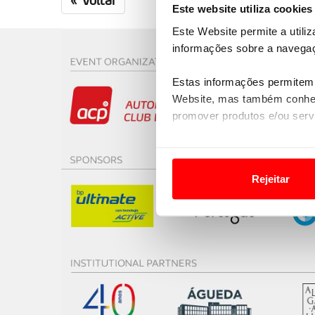
Este website utiliza cookies
Este Website permite a utili
informações sobre a navegaç
Estas informações permitem 
Website, mas também conhec
promover produtos e/ou serv
Em alguns casos, a utilizaç
tempo as suas preferências 
Rejeitar
Usamos cookies para melhorar
funcionalidades de redes so
Adicionalmente partilhamos i
e organizações na UE e em p
O ACP garantirá que as tran