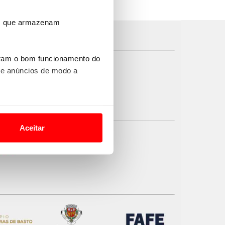
ros que armazenam
uram o bom funcionamento do
 e anúncios de modo a
o nesses termos e a todo o
site.
Aceitar
 para lhe proporcionar
site.
e e de análise, com parceiros
apenas com o seu