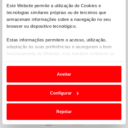
Este Website permite a utilização de Cookies e
tecnologias similares próprias ou de terceiros que
armazenam informações sobre a navegação no seu
browser ou dispositivo tecnológico.
Estas informações permitem o acesso, utilização,
adaptação às suas preferências e asseguram o bom
funcionamento do Website, mas também conhecer os
seus hábitos de navegação para personalizar conteúdos
e anúncios de modo a promover produtos e/ou serviços.
Aceitar
Em alguns casos, a utilização destas tecnologias
dependem do seu consentimento, definindo nesses
Configurar
termos e a todo o tempo as suas preferências e limitando
o acesso a informações durante a navegação no
Website.
Rejeitar
Usamos cookies para melhorar a sua experiência digital,