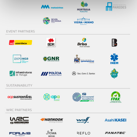
personalizar conteúdos e anúncios, para lhe proporcionar
funcionalidades de redes sociais, bem como para
analisar dados de navegação no nosso website.
Adicionalmente partilhamos informação, relativa à sua
utilização do nosso site de publicidade e de análise, com
parceiros e organizações na UE e em países terceiros.
O ACP garantirá que as transferências internacionais de
dados pessoais serão realizadas apenas com o seu
consentimento e quando tal se afigure estritamente
necessário no contexto dos serviços a prestar.
Realçamos que o bloqueio de certo tipo de Cookies e
tecnologias similares pode ter impacto na sua
experiência de navegação no Website e nos serviços
disponibilizados.
Consulte a política de cookies do site.