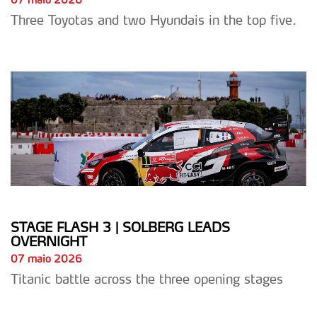
dados pessoais serão realizadas apenas com o seu
Three Toyotas and two Hyundais in the top five.
consentimento e quando tal se afigure estritamente
necessário no contexto dos serviços a prestar.
Realçamos que o bloqueio de certo tipo de Cookies e
tecnologias similares pode ter impacto na sua
experiência de navegação no Website e nos serviços
disponibilizados.
Consulte a política de cookies do site.
STAGE FLASH 3 | SOLBERG LEADS
OVERNIGHT
07 maio 2026
Titanic battle across the three opening stages