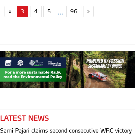
«
3
4
5
96
»
...
LATEST NEWS
Sami Pajari claims second consecutive WRC victory