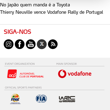
analisar dados de navegação no nosso website.
No Japão quem manda é a Toyota
Thierry Neuville vence Vodafone Rally de Portugal
Adicionalmente partilhamos informação, relativa à sua
utilização do nosso site de publicidade e de análise, com
parceiros e organizações na UE e em países terceiros.
SIGA-NOS
O ACP garantirá que as transferências internacionais de
dados pessoais serão realizadas apenas com o seu
consentimento e quando tal se afigure estritamente
necessário no contexto dos serviços a prestar.
Realçamos que o bloqueio de certo tipo de Cookies e
tecnologias similares pode ter impacto na sua
experiência de navegação no Website e nos serviços
disponibilizados.
Consulte a política de cookies do site.