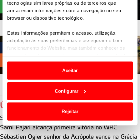
tecnologias similares próprias ou de terceiros que
armazenam informações sobre a navegação no seu
browser ou dispositivo tecnológico.
Estas informações permitem o acesso, utilização,
adaptação às suas preferências e asseguram o bom
funcionamento do Website, mas também conhecer os
seus hábitos de navegação para personalizar conteúdos
e anúncios de modo a promover produtos e/ou serviços.
Aceitar
Em alguns casos, a utilização destas tecnologias
dependem do seu consentimento, definindo nesses
Configurar
termos e a todo o tempo as suas preferências e limitando
o acesso a informações durante a navegação no
ÚLTIMAS
Website.
Rejeitar
Sami Pajari alcança 2ª vitória consecutiva no WRC
Usamos cookies para melhorar a sua experiência digital,
Sami Pajari alcança primeira vitória no WRC
personalizar conteúdos e anúncios, para lhe proporcionar
Sébastien Ogier senhor da Acrópole vence na Grécia
funcionalidades de redes sociais, bem como para