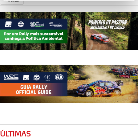
personalizar conteúdos e anúncios, para lhe proporcionar
funcionalidades de redes sociais, bem como para
analisar dados de navegação no nosso website.
Adicionalmente partilhamos informação, relativa à sua
utilização do nosso site de publicidade e de análise, com
parceiros e organizações na UE e em países terceiros.
O ACP garantirá que as transferências internacionais de
dados pessoais serão realizadas apenas com o seu
consentimento e quando tal se afigure estritamente
necessário no contexto dos serviços a prestar.
Realçamos que o bloqueio de certo tipo de Cookies e
tecnologias similares pode ter impacto na sua
experiência de navegação no Website e nos serviços
disponibilizados.
ÚLTIMAS