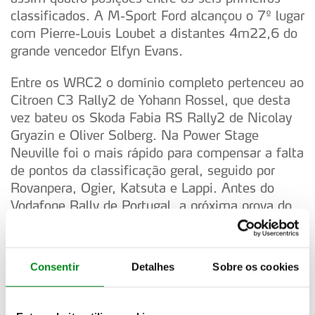
classificados. A M-Sport Ford alcançou o 7º lugar
com Pierre-Louis Loubet a distantes 4m22,6 do
grande vencedor Elfyn Evans.
Entre os WRC2 o domínio completo pertenceu ao
Citroen C3 Rally2 de Yohann Rossel, que desta
vez bateu os Skoda Fabia RS Rally2 de Nicolay
Gryazin e Oliver Solberg. Na Power Stage
Neuville foi o mais rápido para compensar a falta
de pontos da classificação geral, seguido por
Rovanpera, Ogier, Katsuta e Lappi. Antes do
Vodafone Rally de Portugal, a próxima prova do
WRC 2023 que se realiza de 11 a 14 de maio,
já foram realizadas quatro provas, onde Ogier
conquistou dois triunfos (Monte Carlo e México),
Consentir
Detalhes
Sobre os cookies
Tanak venceu na Suécia e agora Evans triunfa na
Croácia, com três vitórias para a Toyota e uma
para a M-Sport Ford.