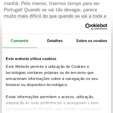
manhã. Pelo menos, tivemos tempo para ver
Portugal! Quando se vai tão devagar, parece
muito mais difícil do que quando se vai a toda a
velocidade."
# 6. SORDO/CARRERA
Consentir
Detalhes
Sobre os cookies
"Estou a ir bem. Não queria furar nenhum pneu.
Também é difícil para a equipa de meteorologia.
Também é um trabalho”.
Este website utiliza cookies
Este Website permite a utilização de Cookies e
# 21. ROSSEL/DANAND
tecnologias similares próprias ou de terceiros que
armazenam informações sobre a navegação no seu
“Os meus pneus são demasiado macios para
browser ou dispositivo tecnológico.
esta especial. Tenho seis macios e é
completamente louco."
Estas informações permitem o acesso, utilização,
adaptação às suas preferências e asseguram o bom
# 25. GRYAZIN/ALEKSANDROV
funcionamento do Website, mas também conhecer os