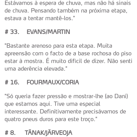
Estávamos à espera de chuva, mas não há sinais
de chuva. Pensando também na próxima etapa,
estava a tentar mantê-los."
# 33. EVANS/MARTIN
"Bastante arenoso para esta etapa. Muita
apreensão com o facto de a base rochosa do piso
estar à mostra. É muito difícil de dizer. Não senti
uma aderência elevada."
# 16. FOURMAUX/CORIA
"Só queria fazer pressão e mostrar-lhe (ao Dani)
que estamos aqui. Tive uma especial
interessante. Definitivamente precisávamos de
quatro pneus duros para este troço."
# 8.
T
Ä
N
A
K/J
Ä
RVEOJA