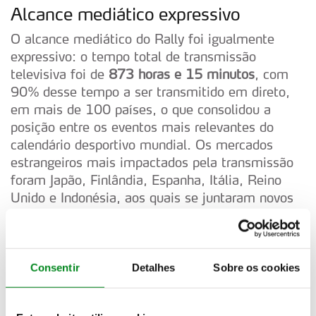
Alcance mediático expressivo
O alcance mediático do Rally foi igualmente
expressivo: o tempo total de transmissão
televisiva foi de
873 horas e 15 minutos
, com
90% desse tempo a ser transmitido em direto,
em mais de 100 países, o que consolidou a
posição entre os eventos mais relevantes do
calendário desportivo mundial. Os mercados
estrangeiros mais impactados pela transmissão
foram Japão, Finlândia, Espanha, Itália, Reino
Unido e Indonésia, aos quais se juntaram novos
mercados emergentes, como o da Turquia,
Taiwan e Chile. A exposição mediático do evento
euros (AVE - Advertising Value Equivalent), foi
avaliada em
89,6 milhões de euros
, reforçando a
Consentir
Detalhes
Sobre os cookies
valorização de Portugal como destino turístico de
grandes eventos desportivos.