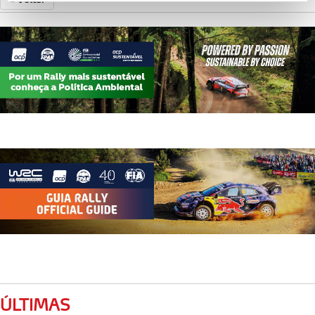
personalizar conteúdos e anúncios, para lhe proporcionar
funcionalidades de redes sociais, bem como para
analisar dados de navegação no nosso website.
Adicionalmente partilhamos informação, relativa à sua
utilização do nosso site de publicidade e de análise, com
parceiros e organizações na UE e em países terceiros.
O ACP garantirá que as transferências internacionais de
dados pessoais serão realizadas apenas com o seu
consentimento e quando tal se afigure estritamente
necessário no contexto dos serviços a prestar.
Realçamos que o bloqueio de certo tipo de Cookies e
tecnologias similares pode ter impacto na sua
experiência de navegação no Website e nos serviços
disponibilizados.
ÚLTIMAS