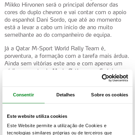
Mikko Hirvonen será o principal defensor das
cores do duplo chevron e vai contar com o apoio
do espanhol Dani Sordo, que até ao momento
está a levar a cabo um início de ano muito
semelhante ao do companheiro de equipa.
Já a Qatar M-Sport World Rally Team é,
porventura, a formação com a tarefa mais árdua.
Ainda sem vitórias este ano e com apenas um
pódio por parte de Mads Østberg, na Suécia, a
formação oficial da Ford quererá não apenas
relançar a temporada no regresso à Europa, como
também tudo deverá tentar fazer para defender o
Consentir
Detalhes
Sobre os cookies
triunfo conquistado no ano passado pela mão do
norueguês, o primeiro da sua carreira no Mundial.
Este website utiliza cookies
Junte-se a este cardápio competitivo a
Este Website permite a utilização de Cookies e
substituição do WRC Academy pelo Junior WRC,
tecnologias similares próprias ou de terceiros que