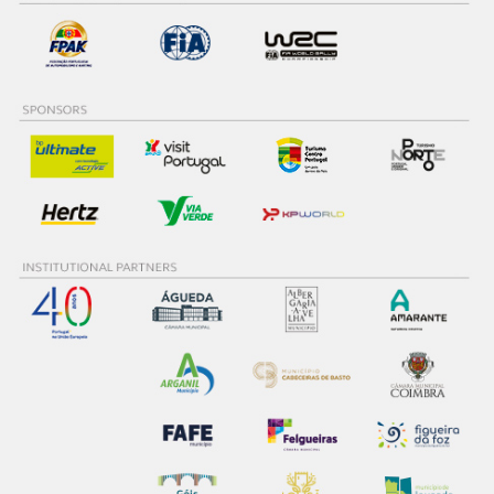
dados pessoais serão realizadas apenas com o seu
consentimento e quando tal se afigure estritamente
necessário no contexto dos serviços a prestar.
Realçamos que o bloqueio de certo tipo de Cookies e
tecnologias similares pode ter impacto na sua
experiência de navegação no Website e nos serviços
disponibilizados.
Consulte a política de cookies do site.