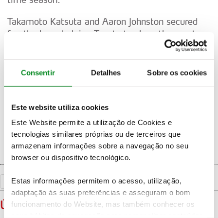
Takamoto Katsuta and Aaron Johnston secured
fourth place, helping Toyota to close the gap to
Hyundai in the Manufacturers' Championship,
setting the stage for their push for the title in the
Japanese round. Nikolay Gryazin (Citroën)
Consentir
Detalhes
Sobre os cookies
dominated in WRC2, while Mattéo Chatillon
claimed his first victory in WRC3 with Renault.
Este website utiliza cookies
The decisive Forum8 Rally Japan will take place
Este Website permite a utilização de Cookies e
from November 21 to 24.
tecnologias similares próprias ou de terceiros que
armazenam informações sobre a navegação no seu
browser ou dispositivo tecnológico.
Estas informações permitem o acesso, utilização,
«
Voltar
adaptação às suas preferências e asseguram o bom
ÚLTIMAS
funcionamento do Website, mas também conhecer os
seus hábitos de navegação para personalizar conteúdos