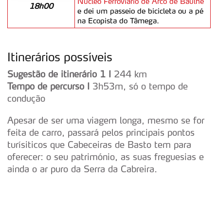
Núcleo Ferroviário de Arco de Baúlhe
18h00
Adicionalmente partilhamos informação, relativa à sua
e dei um passeio de bicicleta ou a pé
utilização do nosso site de publicidade e de análise, com
na Ecopista do Tâmega.
parceiros e organizações na UE e em países terceiros.
O ACP garantirá que as transferências internacionais de
Itinerários possíveis
dados pessoais serão realizadas apenas com o seu
Sugestão de itinerário 1 I
244 km
consentimento e quando tal se afigure estritamente
Tempo de percurso I
3h53m, só o tempo de
necessário no contexto dos serviços a prestar.
condução
Realçamos que o bloqueio de certo tipo de Cookies e
Apesar de ser uma viagem longa, mesmo se for
tecnologias similares pode ter impacto na sua
feita de carro, passará pelos principais pontos
experiência de navegação no Website e nos serviços
turísiticos que Cabeceiras de Basto tem para
disponibilizados.
oferecer: o seu património, as suas freguesias e
ainda o ar puro da Serra da Cabreira.
Consulte a política de cookies do site.