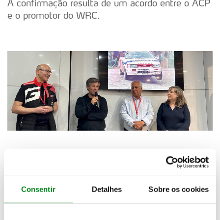
A confirmação resulta de um acordo entre o ACP
e o promotor do WRC.
HOMENAGEM NO RALLY DE PORTUGAL
CELEBRA PILOTO JORGE ORTIGÃO
21 maio 2025
Consentir
Detalhes
Sobre os cookies
Jorge Ortigão foi surpreendido com a presença de
uma réplica fiel do Toyota Corolla GT Coupé que
conduziu com brilhantismo no...