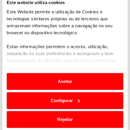
Este website utiliza cookies
Este Website permite a utilização de Cookies e
tecnologias similares próprias ou de terceiros que
armazenam informações sobre a navegação no seu
browser ou dispositivo tecnológico.
Estas informações permitem o acesso, utilização,
adaptação às suas preferências e asseguram o bom
funcionamento do Website, mas também conhecer os
seus hábitos de navegação para personalizar conteúdos
e anúncios de modo a promover produtos e/ou serviços.
Aceitar
RACHELE SOMASCHINI: UMA ESTREIA DE
Em alguns casos, a utilização destas tecnologias
FÔLEGO REDOBRADO
dependem do seu consentimento, definindo nesses
21 maio 2025
Configurar
termos e a todo o tempo as suas preferências e limitando
Rachele Somaschini tem 31 anos, é natural de
o acesso a informações durante a navegação no
Milão e vive com fibrose quística.
Website.
Rejeitar
Usamos cookies para melhorar a sua experiência digital,