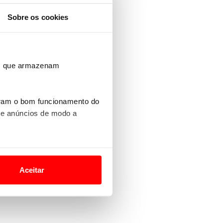
Sobre os cookies
ros que armazenam
uram o bom funcionamento do
 e anúncios de modo a
o nesses termos e a todo o
site.
Aceitar
 para lhe proporcionar
site.
e e de análise, com parceiros