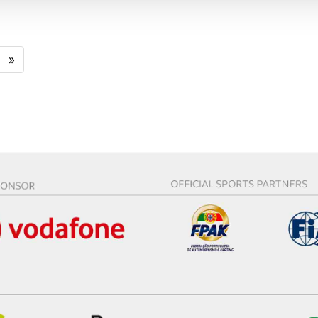
aíses terceiros.
sferências internacionais de dados pessoais serão realizadas 
»
e afigure estritamente necessário no contexto dos serviços a pr
certo tipo de Cookies e tecnologias similares pode ter impacto
serviços disponibilizados.
s do site.