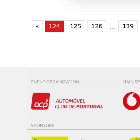
e organizações na UE e em p
O ACP garantirá que as tran
«
124
125
126
139
...
consentimento e quando tal s
Realçamos que o bloqueio de 
navegação no Website e nos 
Consulte a política de cookie