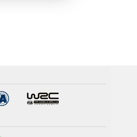
apenas com o seu
estar.
 na sua experiência de