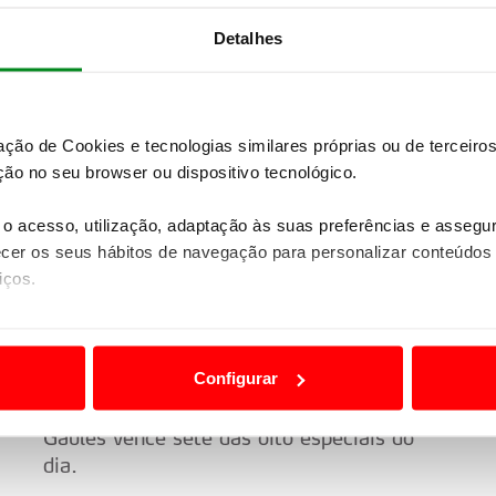
jornada caseira.
Detalhes
zação de Cookies e tecnologias similares próprias ou de tercei
ão no seu browser ou dispositivo tecnológico.
o acesso, utilização, adaptação às suas preferências e asseg
er os seus hábitos de navegação para personalizar conteúdos
iços.
ão destas tecnologias dependem do seu consentimento, definind
A
OGIER ARRASA CONCORRÊNCIA NO
e limitando o acesso a informações durante a navegação no Web
SEGUNDO DIA NA AUSTRÁLIA
Configurar
13 setembro 2013
 a sua experiência digital, personalizar conteúdos e anúncios,
Gaulês vence sete das oito especiais do
ciais, bem como para analisar dados de navegação no nosso web
dia.
nformação, relativa à sua utilização do nosso site de publicidad