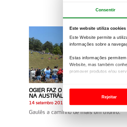
Consentir
Este website utiliza cookies
Este Website permite a utili
informações sobre a navegaç
Estas informações permitem 
Website, mas também conhec
promover produtos e/ou serv
Em alguns casos, a utilizaç
OGIER FAZ O PLENO NO TERCEIRO DI
tempo as suas preferências 
NA AUSTRÁLIA
Rejeitar
14 setembro 2013
Usamos cookies para melhorar
Gaulês a caminho de mais um triunfo.
funcionalidades de redes so
Adicionalmente partilhamos i